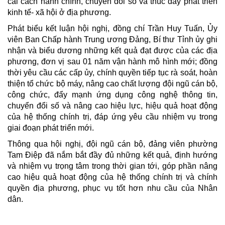
cải cách hành chính, chuyển đổi số và thúc đẩy phát triển
kinh tế- xã hội ở địa phương.
Phát biểu kết luận hội nghị, đồng chí Trần Huy Tuấn, Ủy
viên Ban Chấp hành Trung ương Đảng, Bí thư Tỉnh ủy ghi
nhận và biểu dương những kết quả đạt được của các địa
phương, đơn vị sau 01 năm vận hành mô hình mới; đồng
thời yêu cầu các cấp ủy, chính quyền tiếp tục rà soát, hoàn
thiện tổ chức bộ máy, nâng cao chất lượng đội ngũ cán bộ,
công chức, đẩy mạnh ứng dụng công nghệ thông tin,
chuyển đổi số và nâng cao hiệu lực, hiệu quả hoạt động
của hệ thống chính trị, đáp ứng yêu cầu nhiệm vụ trong
giai đoạn phát triển mới.
Thông qua hội nghị, đội ngũ cán bộ, đảng viên phường
Tam Điệp đã nắm bắt đầy đủ những kết quả, định hướng
và nhiệm vụ trọng tâm trong thời gian tới, góp phần nâng
cao hiệu quả hoạt động của hệ thống chính trị và chính
quyền địa phương, phục vụ tốt hơn nhu cầu của Nhân
dân.