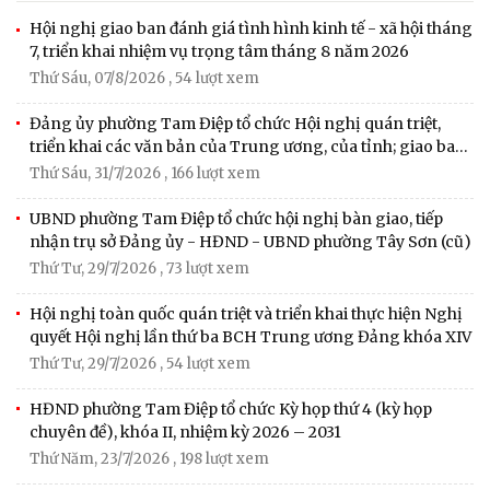
Hội nghị giao ban đánh giá tình hình kinh tế - xã hội tháng
7, triển khai nhiệm vụ trọng tâm tháng 8 năm 2026
Thứ Sáu, 07/8/2026
, 54 lượt xem
Đảng ủy phường Tam Điệp tổ chức Hội nghị quán triệt,
triển khai các văn bản của Trung ương, của tỉnh; giao ban
công tác tháng 7, triển khai nhiệm vụ tháng 8 năm 2026
Thứ Sáu, 31/7/2026
, 166 lượt xem
UBND phường Tam Điệp tổ chức hội nghị bàn giao, tiếp
nhận trụ sở Đảng ủy - HĐND - UBND phường Tây Sơn (cũ)
Thứ Tư, 29/7/2026
, 73 lượt xem
Hội nghị toàn quốc quán triệt và triển khai thực hiện Nghị
quyết Hội nghị lần thứ ba BCH Trung ương Đảng khóa XIV
Thứ Tư, 29/7/2026
, 54 lượt xem
HĐND phường Tam Điệp tổ chức Kỳ họp thứ 4 (kỳ họp
chuyên đề), khóa II, nhiệm kỳ 2026 – 2031
Thứ Năm, 23/7/2026
, 198 lượt xem