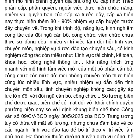
hiện mô hình chính quyền địa phương 02 cấp như: Theo
phân cấp, phân quyền, ngoài việc thực hiện chức năng,
nhiệm vụ, quyền hạn của cấp xã trước đây, cấp xã hiện
nay thực hiện thêm 80 - 90% nhiệm vụ cấp huyện trước
đây chuyển về. Trong khi trình độ, năng lực, kinh nghiệm
công tác của đội ngũ cán bộ, công chức, viên chức chưa
thực sự đồng đều; nhiều vị trí việc làm đòi hỏi lĩnh vực
chuyên môn, nghiệp vụ được đào tạo chuyên sâu, có kinh
nghiệm công tác còn thiếu như: Lĩnh vực tài chính, kế toán,
khoa học, công nghệ thông tin… khả năng thích ứng
nhanh với mô hình làm việc mới của một bộ phận cán bộ,
công chức còn mức độ; mỗi phòng chuyên môn thực hiện
cùng lúc nhiều lĩnh vực, nhiều nhiệm vụ dẫn đến tính
chuyên môn sâu, tính chuyên nghiệp không cao; gây áp
lực lớn đối với đội ngũ cán bộ, công chức... Số lượng biên
chế được giao, biên chế có mặt đối với khối chính quyền
phường hiện nay so với định khung biên chế theo Công
văn số 09/CV-BCĐ ngày 30/5/2025 của BCĐ Trung ương
tuy có thừa về mặt số lượng, nhưng chưa đảm bảo về cơ
cấu ngành, lĩnh vực đào tạo để bố trí theo vị trí việc làm
phù hợp. H
ạ tầng kỹ thuật, đường truyền dịch vụ công, h
ệ